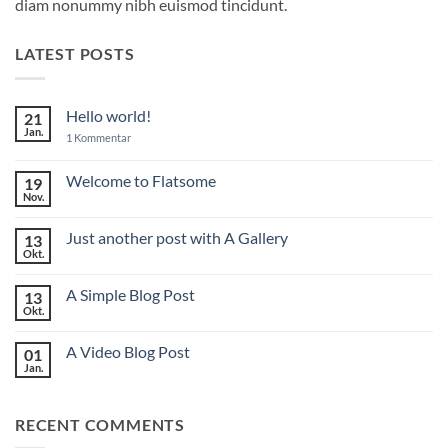
diam nonummy nibh euismod tincidunt.
LATEST POSTS
Hello world!
21
Jan.
zu
1 Kommentar
Hello
world!
Welcome to Flatsome
19
Nov.
Keine
Kommentare
zu
Just another post with A Gallery
13
Welcome
to
Okt.
Keine
Flatsome
Kommentare
zu
A Simple Blog Post
13
Just
another
Okt.
Keine
post
Kommentare
with
zu
A
A Video Blog Post
01
A
Gallery
Simple
Jan.
Keine
Blog
Kommentare
Post
zu
A
RECENT COMMENTS
Video
Blog