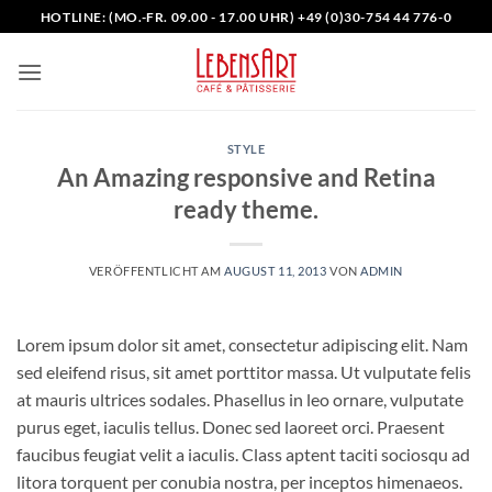
Zum
HOTLINE: (MO.-FR. 09.00 - 17.00 UHR) +49 (0)30-754 44 776-0
Inhalt
springen
STYLE
An Amazing responsive and Retina
ready theme.
VERÖFFENTLICHT AM
AUGUST 11, 2013
VON
ADMIN
Lorem ipsum dolor sit amet, consectetur adipiscing elit. Nam
sed eleifend risus, sit amet porttitor massa. Ut vulputate felis
at mauris ultrices sodales. Phasellus in leo ornare, vulputate
purus eget, iaculis tellus. Donec sed laoreet orci. Praesent
faucibus feugiat velit a iaculis. Class aptent taciti sociosqu ad
litora torquent per conubia nostra, per inceptos himenaeos.