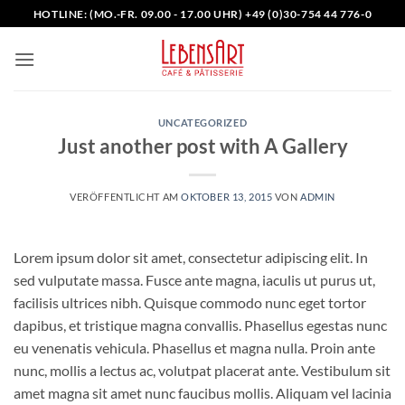
Zum
HOTLINE: (MO.-FR. 09.00 - 17.00 UHR) +49 (0)30-754 44 776-0
Inhalt
springen
UNCATEGORIZED
Just another post with A Gallery
VERÖFFENTLICHT AM
OKTOBER 13, 2015
VON
ADMIN
Lorem ipsum dolor sit amet, consectetur adipiscing elit. In
sed vulputate massa. Fusce ante magna, iaculis ut purus ut,
facilisis ultrices nibh. Quisque commodo nunc eget tortor
dapibus, et tristique magna convallis. Phasellus egestas nunc
eu venenatis vehicula. Phasellus et magna nulla. Proin ante
nunc, mollis a lectus ac, volutpat placerat ante. Vestibulum sit
amet magna sit amet nunc faucibus mollis. Aliquam vel lacinia