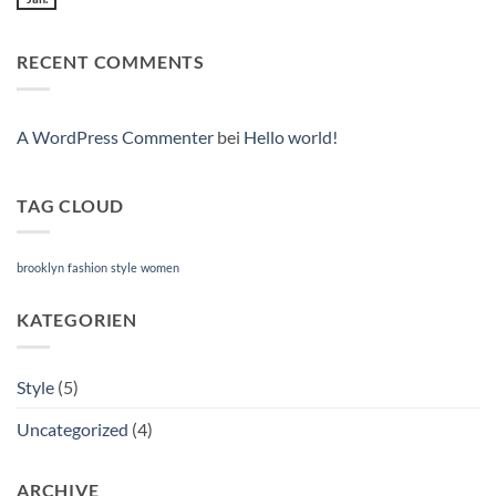
Keine
Blog
Kommentare
Post
zu
A
RECENT COMMENTS
Video
Blog
Post
A WordPress Commenter
bei
Hello world!
TAG CLOUD
brooklyn
fashion
style
women
KATEGORIEN
Style
(5)
Uncategorized
(4)
ARCHIVE