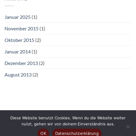
Januar 2025
(1)
November 2015
(1)
Oktober 2015
(2)
Januar 2014
(1)
Dezember 2013
(2)
August 2013
(2)
Diese Website benutzt Cookies. Wenn du die Website weiter
DATENSCHUTZ
IMPRESSUM
nutzt, gehen wir von deinem Einverständnis aus.
ALLGEMEINE GESCHÄFTSBEDINGUNGEN
CONTACT
OK
Datenschutzerklärung
Copyright 2026 ©
LebensArt