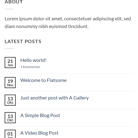
ABOUT
Lorem ipsum dolor sit amet, consectetuer adipiscing elit, sed
diam nonummy nibh euismod tincidunt.
LATEST POSTS
Hello world!
21
Jan.
zu
1 Kommentar
Hello
world!
Welcome to Flatsome
19
Nov.
Keine
Kommentare
zu
Just another post with A Gallery
13
Welcome
to
Okt.
Keine
Flatsome
Kommentare
zu
A Simple Blog Post
13
Just
another
Okt.
Keine
post
Kommentare
with
zu
A
A Video Blog Post
01
A
Gallery
Simple
Jan.